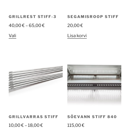
GRILLREST STIFF-3
SEGAMISROOP STIFF
40,00
€
–
65,00
€
20,00
€
This
Vali
Lisa korvi
product
has
multiple
variants.
The
options
may
be
chosen
on
the
GRILLVARRAS STIFF
SÖEVANN STIFF 840
product
10,00
€
–
18,00
€
115,00
€
page