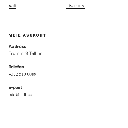
This
Vali
Lisa korvi
product
has
multiple
variants.
MEIE ASUKOHT
The
options
Aadress
may
Trummi 9 Tallinn
be
Telefon
chosen
+372 510 0089
on
the
e-post
product
info@stiff.ee
page