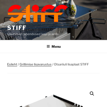
Skip
to
content
STIFF
Igikestvad lahendused koju ja aeda
Menu
Esileht
/
Grillimise lisavarustus
/ Otsariiuli lisaplaat STIFF