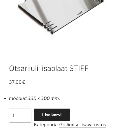
Otsariiuli lisaplaat STIFF
37,00
€
mõõdud 335 x 300 mm,
Otsariiuli
Lisa korvi
lisaplaat
Kategooria:
Grillimise lisavarustus
STIFF
kogus