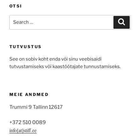
OTSI
Search
Search
for:
TUTVUSTUS
See on sobiv koht enda või sinu veebisaidi
tutvustamiseks või kaastöötajate tunnustamiseks.
MEIE ANDMED
Trummi 9 Tallinn 12617
+372 510 0089
info[at]stiff.ee