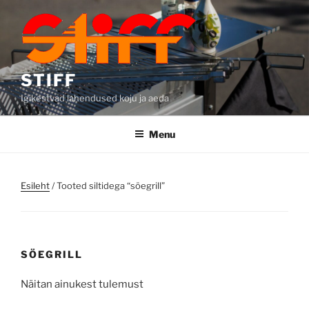
Skip
to
content
STIFF
Igikestvad lahendused koju ja aeda
Menu
Esileht
/ Tooted siltidega “söegrill”
SÖEGRILL
Näitan ainukest tulemust