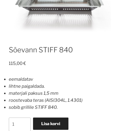
Söevann STIFF 840
115,00
€
eemaldatav
lihtne paigaldada.
materjali paksus 1,5 mm
roostevaba teras (AISI304L, 1.4301)
sobib grillile STIFF 840.
Söevann
Lisa korvi
STIFF