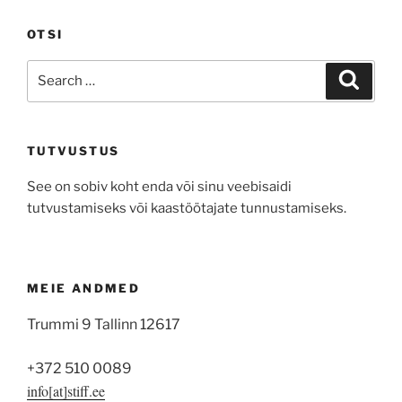
OTSI
Search
Search
for:
TUTVUSTUS
See on sobiv koht enda või sinu veebisaidi
tutvustamiseks või kaastöötajate tunnustamiseks.
MEIE ANDMED
Trummi 9 Tallinn 12617
+372 510 0089
info[at]stiff.ee