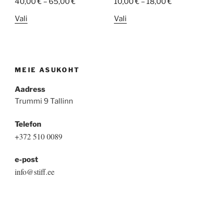
40,00
€
–
65,00
€
10,00
€
–
18,00
€
This
This
Vali
Vali
product
product
has
has
multiple
multiple
variants.
variants.
MEIE ASUKOHT
The
The
options
options
Aadress
may
may
Trummi 9 Tallinn
be
be
Telefon
chosen
chosen
+372 510 0089
on
on
the
the
e-post
product
product
info@stiff.ee
page
page