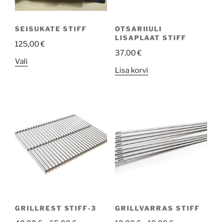
SEISUKATE STIFF
OTSARIIULI
LISAPLAAT STIFF
125,00
€
37,00
€
This
Vali
Lisa korvi
product
has
multiple
variants.
The
options
may
be
chosen
on
the
product
GRILLREST STIFF-3
GRILLVARRAS STIFF
page