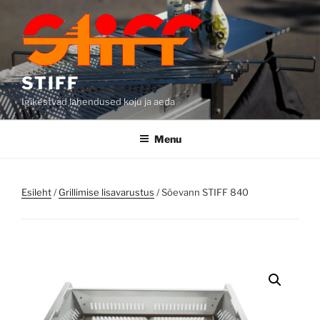
Skip
to
content
STIFF
Igikestvad lahendused koju ja aeda
Menu
Esileht
/
Grillimise lisavarustus
/ Söevann STIFF 840